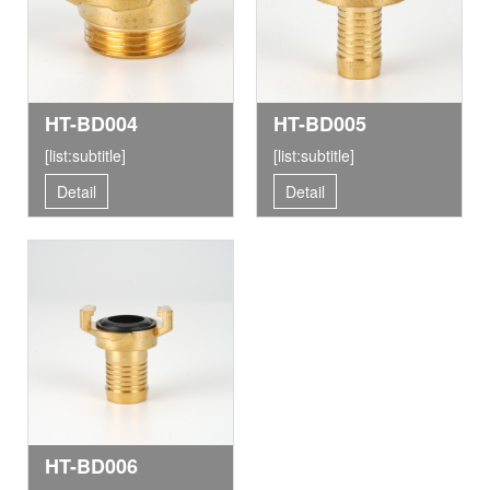
HT-BD004
HT-BD005
[list:subtitle]
[list:subtitle]
Detail
Detail
HT-BD006