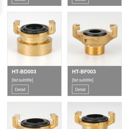
HT-BD003
HT-BF003
[list:subtitle]
[list:subtitle]
Detail
Detail